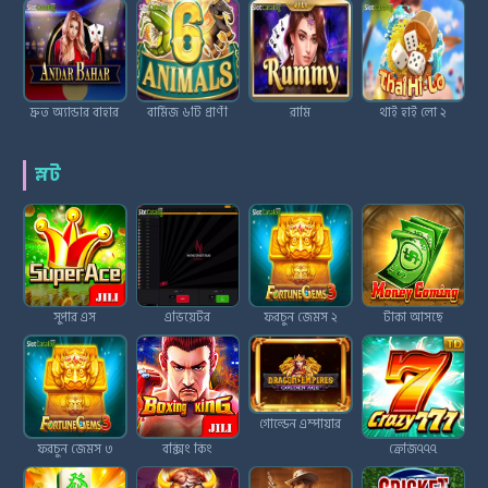
দ্রুত অ্যান্ডার বাহার
বার্মিজ ৬টি প্রাণী
রামি
থাই হাই লো ২
স্লট
সুপার এস
এভিয়েটর
ফরচুন জেমস ২
টাকা আসছে
গোল্ডেন এম্পায়ার
ফরচুন জেমস ৩
বক্সিং কিং
ক্রেজি৭৭৭