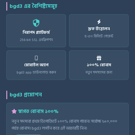
bgd3 এর বৈশিষ্ট্যসমূহ
security
দ্রুত উত্তোলন
নিরাপদ প্ল্যাটফর্ম
৫-৩০ মিনিটে পেমেন্ট
256-bit SSL এনক্রিপশন
মোবাইল অ্যাপ
১০০% বোনাস
bgd3 app ডাউনলোড করুন
নতুন সদস্যদের জন্য
bgd3 প্রমোশন
স্বাগত বোনাস ১০০%
নতুন সদস্যরা প্রথম ডিপোজিটে ১০০% বোনাস পাবেন। সর্বোচ্চ ৳১০,০০০
পর্যন্ত বোনাস। bgd3 লগইন করে এই অফারটি নিন।