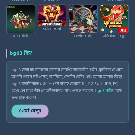
চার্জ বাফেলো
অন্দর বাহার
বজ্রপাতের ঝড়
ডাইনোসর টাইকুন
bgd3 কি?
bgd3 হলো বাংলাদেশের সবচেয়ে জনপ্রিয় অনলাইন গেমিং প্ল্যাটফর্ম যেখানে
আপনি পাবেন স্লট গেমস, ক্যাসিনো, স্পোর্টস বেটিং এবং আরো অনেক কিছু।
bgd3 ক্যাসিনোতে ১,৫০০+ গেম রয়েছে যেখানে JILI, PG Soft, JDB, FC,
CQ9 এর মতো শীর্ষ প্রোভাইডারদের গেম খেলতে পারবেন।
bgd3 গাইড
দেখে
দ্রুত শুরু করুন।
এখনই খেলুন