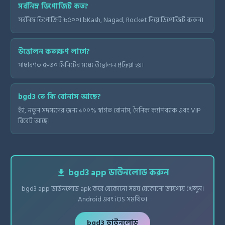
সর্বনিম্ন ডিপোজিট কত?
সর্বনিম্ন ডিপোজিট ৳৫০০। bKash, Nagad, Rocket দিয়ে ডিপোজিট করুন।
উত্তোলন কতক্ষণ লাগে?
সাধারণত ৫-৩০ মিনিটের মধ্যে উত্তোলন প্রক্রিয়া হয়।
bgd3 তে কি বোনাস আছে?
হ্যাঁ, নতুন সদস্যদের জন্য ১০০% স্বাগত বোনাস, দৈনিক ক্যাশব্যাক এবং VIP
রিবেট আছে।
bgd3 app ডাউনলোড করুন
download
bgd3 app ডাউনলোড apk করে যেকোনো সময় যেকোনো জায়গায় খেলুন।
Android এবং iOS সমর্থিত।
bgd3 ডাউনলোড