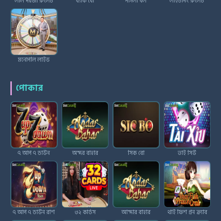
লাল দরজা রুলেট
ব্যাক বো
পাগলা বল
লাইটনিং রুলেট
মনোপলি লাইভ
পোকার
৭ আপ ৭ ডাউন
অন্দর বাহার
সিক বো
তাই সিউ
৭ আপ ৭ ডাউন রাশ
৩২ কার্ডস
আন্দার বাহার
থাই ফিশ প্রন ক্র্যাব