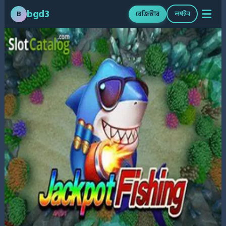
bgd3
B
রেজিস্টার
লগইন