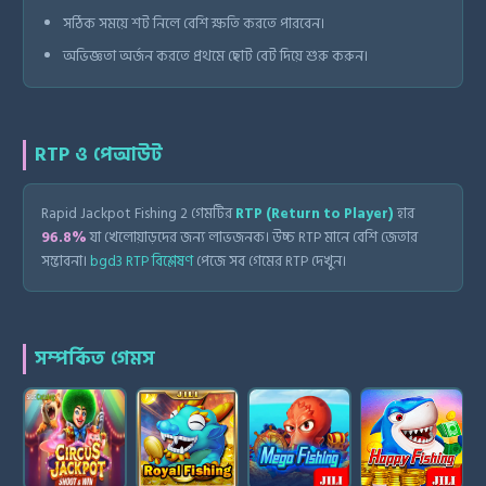
সঠিক সময়ে শট নিলে বেশি ক্ষতি করতে পারবেন।
অভিজ্ঞতা অর্জন করতে প্রথমে ছোট বেট দিয়ে শুরু করুন।
RTP ও পেআউট
Rapid Jackpot Fishing 2 গেমটির
RTP (Return to Player)
হার
96.8%
যা খেলোয়াড়দের জন্য লাভজনক। উচ্চ RTP মানে বেশি জেতার
সম্ভাবনা।
bgd3 RTP বিশ্লেষণ
পেজে সব গেমের RTP দেখুন।
সম্পর্কিত গেমস