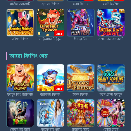
সার্কাস জ্যাকপট
রয়্যাল ফিশিং
মেগা ফিশিং
হ্যাপি ফিশিং
বম্বিং ফিশিং
ডাইনোসর টাইকুন
স্টার হান্টার
ওশান কিং জ্যাকপট
আরো ফিশিং গেম
ফরচুন কিং জ্যাকপট
জ্যাকপট ফিশিং
ড্রাগন ফিশিং
গডস গ্র্যান্ট ফরচুন
সৌভাগ্যের জম্বি
বরফে মাছ ধরা
মজাদার সময়
ক্রেজি টাইম