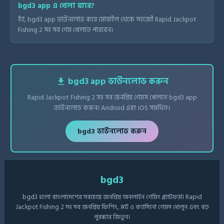
bgd3 app এ খেলা যাবে?
হ্যাঁ, bgd3 app ডাউনলোড করে মোবাইল থেকে সহজেই Rapid Jackpot
Fishing 2 সহ সব গেম খেলতে পারবেন।
bgd3 app ডাউনলোড করুন
download
Rapid Jackpot Fishing 2 সহ সব জনপ্রিয় গেমস খেলতে bgd3 app
ডাউনলোড করুন। Android এবং iOS সমর্থিত।
bgd3 ডাউনলোড করুন
bgd3
bgd3 হলো বাংলাদেশের সবচেয়ে জনপ্রিয় অনলাইন গেমিং প্ল্যাটফর্ম। Rapid
Jackpot Fishing 2 সহ সব জনপ্রিয় ফিশিং, স্লট ও ক্যাসিনো গেমস খেলুন এবং বড়
পুরস্কার জিতুন।