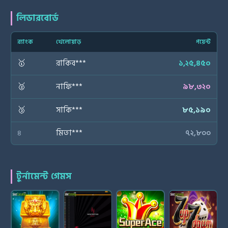
লিডারবোর্ড
র‍্যাংক
খেলোয়াড়
পয়েন্ট
🥇
রাকিব***
১,২৫,৪৫০
🥈
নাফি***
৯৮,৩২০
🥉
সাকি***
৮৫,১৯০
মিতা***
৭২,৮০০
৪
টুর্নামেন্ট গেমস