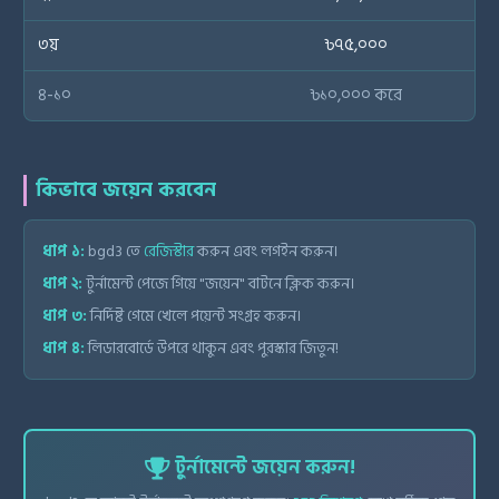
৩য়
৳৭৫,০০০
৪-১০
৳১০,০০০ করে
কিভাবে জয়েন করবেন
ধাপ ১:
bgd3 তে
রেজিস্টার
করুন এবং লগইন করুন।
ধাপ ২:
টুর্নামেন্ট পেজে গিয়ে "জয়েন" বাটনে ক্লিক করুন।
ধাপ ৩:
নির্দিষ্ট গেমে খেলে পয়েন্ট সংগ্রহ করুন।
ধাপ ৪:
লিডারবোর্ডে উপরে থাকুন এবং পুরস্কার জিতুন!
টুর্নামেন্টে জয়েন করুন!