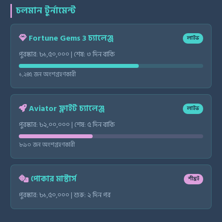
চলমান টুর্নামেন্ট
Fortune Gems 3 চ্যালেঞ্জ
লাইভ
পুরস্কার: ৳১,৫০,০০০ | শেষ: ৩ দিন বাকি
১,২৪৫ জন অংশগ্রহণকারী
Aviator ফ্লাইট চ্যালেঞ্জ
লাইভ
পুরস্কার: ৳২,০০,০০০ | শেষ: ৫ দিন বাকি
৮৯০ জন অংশগ্রহণকারী
পোকার মাস্টার্স
শীঘ্রই
পুরস্কার: ৳১,৫০,০০০ | শুরু: ২ দিন পর