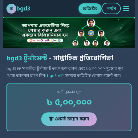
bgd3
B
রেজিস্টার
লগইন
bgd3 টুর্নামেন্ট
- সাপ্তাহিক প্রতিযোগিতা
bgd3 তে সাপ্তাহিক টুর্নামেন্টে অংশগ্রহণ করুন এবং ৳৫,০০,০০০ পুরস্কার পুল
থেকে আপনার অংশ নিন।
bgd3 VIP
সদস্যরা অতিরিক্ত বোনাস পয়েন্ট পান।
মোট পুরস্কার পুল
৳ ৫,০০,০০০
এখনই জয়েন করুন