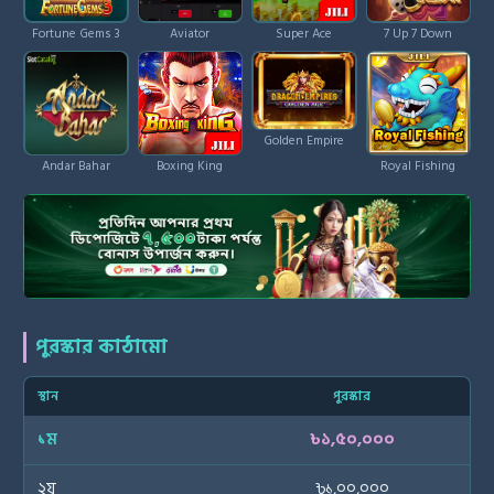
Fortune Gems 3
Aviator
Super Ace
7 Up 7 Down
Golden Empire
Andar Bahar
Boxing King
Royal Fishing
পুরস্কার কাঠামো
স্থান
পুরস্কার
১ম
৳১,৫০,০০০
২য়
৳১,০০,০০০