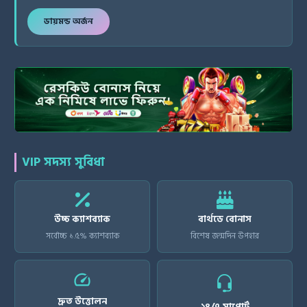
ডায়মন্ড অর্জন
VIP সদস্য সুবিধা
উচ্চ ক্যাশব্যাক
বার্থডে বোনাস
সর্বোচ্চ ১.৫% ক্যাশব্যাক
বিশেষ জন্মদিন উপহার
speed
দ্রুত উত্তোলন