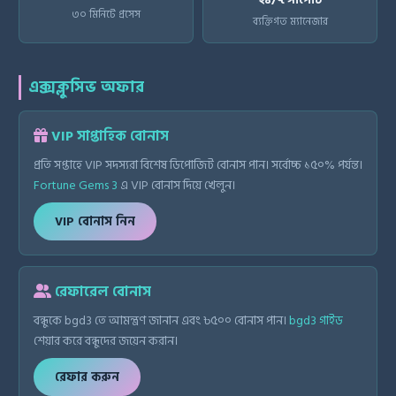
২৪/৭ সাপোর্ট
৩০ মিনিটে প্রসেস
ব্যক্তিগত ম্যানেজার
এক্সক্লুসিভ অফার
VIP সাপ্তাহিক বোনাস
প্রতি সপ্তাহে VIP সদস্যরা বিশেষ ডিপোজিট বোনাস পান। সর্বোচ্চ ১৫০% পর্যন্ত।
Fortune Gems 3
এ VIP বোনাস দিয়ে খেলুন।
VIP বোনাস নিন
রেফারেল বোনাস
বন্ধুকে bgd3 তে আমন্ত্রণ জানান এবং ৳৫০০ বোনাস পান।
bgd3 গাইড
শেয়ার করে বন্ধুদের জয়েন করান।
রেফার করুন