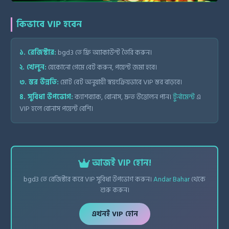
কিভাবে VIP হবেন
১. রেজিস্টার:
bgd3 তে ফ্রি অ্যাকাউন্ট তৈরি করুন।
২. খেলুন:
যেকোনো গেমে বেট করুন, পয়েন্ট জমা হবে।
৩. স্তর উন্নতি:
মোট বেট অনুযায়ী স্বয়ংক্রিয়ভাবে VIP স্তর বাড়বে।
৪. সুবিধা উপভোগ:
ক্যাশব্যাক, বোনাস, দ্রুত উত্তোলন পান।
টুর্নামেন্ট
এ
VIP হলে বোনাস পয়েন্ট বেশি।
আজই VIP হোন!
bgd3 তে রেজিস্টার করে VIP সুবিধা উপভোগ করুন।
Andar Bahar
থেকে
শুরু করুন।
এখনই VIP হোন