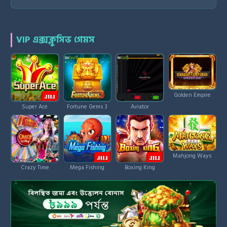
VIP এক্সক্লুসিভ গেমস
Golden Empire
Super Ace
Fortune Gems 3
Aviator
Mahjong Ways
Crazy Time
Mega Fishing
Boxing King