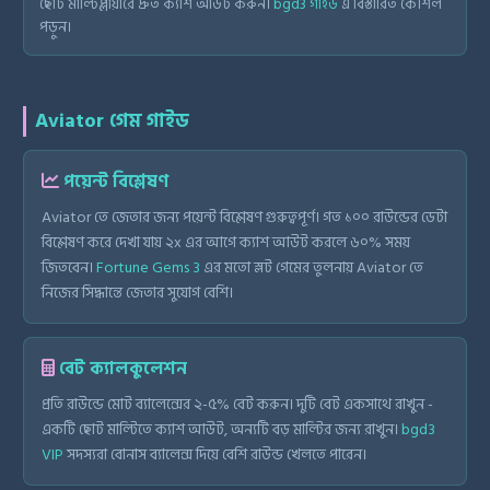
ছোট মাল্টিপ্লায়ারে দ্রুত ক্যাশ আউট করুন।
bgd3 গাইড
এ বিস্তারিত কৌশল
পড়ুন।
Aviator গেম গাইড
পয়েন্ট বিশ্লেষণ
Aviator তে জেতার জন্য পয়েন্ট বিশ্লেষণ গুরুত্বপূর্ণ। গত ১০০ রাউন্ডের ডেটা
বিশ্লেষণ করে দেখা যায় ২x এর আগে ক্যাশ আউট করলে ৬০% সময়
জিতবেন।
Fortune Gems 3
এর মতো স্লট গেমের তুলনায় Aviator তে
নিজের সিদ্ধান্তে জেতার সুযোগ বেশি।
বেট ক্যালকুলেশন
প্রতি রাউন্ডে মোট ব্যালেন্সের ২-৫% বেট করুন। দুটি বেট একসাথে রাখুন -
একটি ছোট মাল্টিতে ক্যাশ আউট, অন্যটি বড় মাল্টির জন্য রাখুন।
bgd3
VIP
সদস্যরা বোনাস ব্যালেন্স দিয়ে বেশি রাউন্ড খেলতে পারেন।