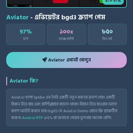
RTP 97%
Aviator
- এভিয়েটর bgd3 ক্র্যাশ গেম
97%
১০০x
৳৫০
RTP
ম্যাক্স মাল্টি
মিন বেট
Aviator এখনই খেলুন
Aviator কি?
Aviator হলো Spribe এর তৈরি একটি নতুন ধরনের ক্র্যাশ গেম। একটি
বিমান উড়ে যায় এবং মাল্টিপ্লায়ার বাড়তে থাকে। বিমান উড়ে যাওয়ার আগে
ক্যাশ আউট করতে হবে। bgd3 তে Aviator Demo মোডে ফ্রি প্র্যাকটিস
করুন।
Aviator RTP
৯৭% যা অন্যান্য গেমের তুলনায় অনেক বেশি।