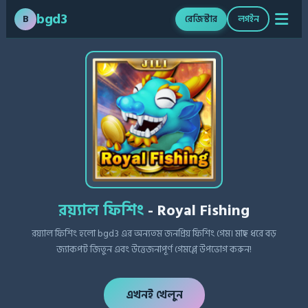
bgd3
B
রেজিস্টার
লগইন
রয়্যাল ফিশিং
- Royal Fishing
রয়্যাল ফিশিং হলো bgd3 এর অন্যতম জনপ্রিয় ফিশিং গেম। মাছ ধরে বড়
জ্যাকপট জিতুন এবং উত্তেজনাপূর্ণ গেমপ্লে উপভোগ করুন!
এখনই খেলুন