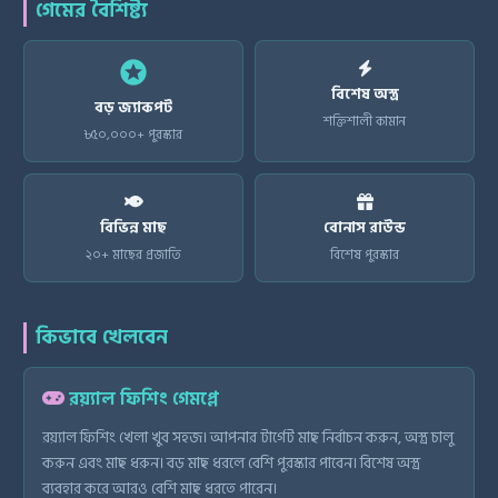
গেমের বৈশিষ্ট্য
stars
বিশেষ অস্ত্র
বড় জ্যাকপট
শক্তিশালী কামান
৳৫০,০০০+ পুরস্কার
বিভিন্ন মাছ
বোনাস রাউন্ড
২০+ মাছের প্রজাতি
বিশেষ পুরস্কার
কিভাবে খেলবেন
রয়্যাল ফিশিং গেমপ্লে
রয়্যাল ফিশিং খেলা খুব সহজ। আপনার টার্গেট মাছ নির্বাচন করুন, অস্ত্র চালু
করুন এবং মাছ ধরুন। বড় মাছ ধরলে বেশি পুরস্কার পাবেন। বিশেষ অস্ত্র
ব্যবহার করে আরও বেশি মাছ ধরতে পারেন।