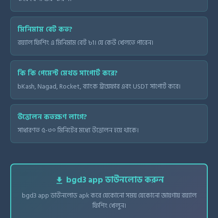
মিনিমাম বেট কত?
রয়্যাল ফিশিং এ মিনিমাম বেট ৳1। যে কেউ খেলতে পারেন।
কি কি পেমেন্ট মেথড সাপোর্ট করে?
bKash, Nagad, Rocket, ব্যাংক ট্রান্সফার এবং USDT সাপোর্ট করে।
উত্তোলন কতক্ষণ লাগে?
সাধারণত ৫-৩০ মিনিটের মধ্যে উত্তোলন হয়ে থাকে।
bgd3 app ডাউনলোড করুন
download
bgd3 app ডাউনলোড apk করে যেকোনো সময় যেকোনো জায়গায় রয়্যাল
ফিশিং খেলুন।