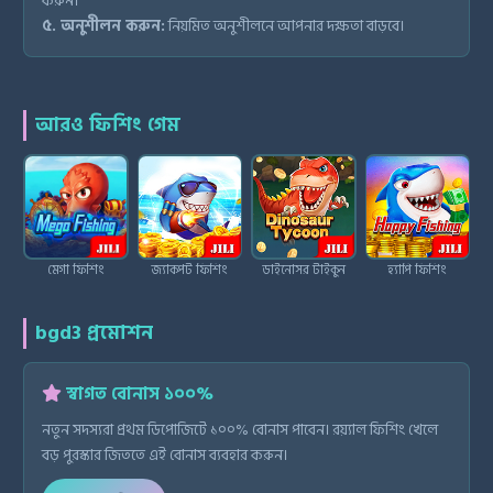
করুন।
৫. অনুশীলন করুন:
নিয়মিত অনুশীলনে আপনার দক্ষতা বাড়বে।
আরও ফিশিং গেম
মেগা ফিশিং
জ্যাকপট ফিশিং
ডাইনোসর টাইকুন
হ্যাপি ফিশিং
bgd3 প্রমোশন
স্বাগত বোনাস ১০০%
নতুন সদস্যরা প্রথম ডিপোজিটে ১০০% বোনাস পাবেন। রয়্যাল ফিশিং খেলে
বড় পুরস্কার জিততে এই বোনাস ব্যবহার করুন।